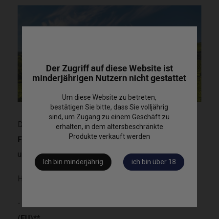
Der Zugriff auf diese Website ist
minderjährigen Nutzern nicht gestattet
Um diese Website zu betreten,
bestätigen Sie bitte, dass Sie volljährig
sind, um Zugang zu einem Geschäft zu
Cognac Grande Champagne Michel
Der Kauf von
erhalten, in dem altersbeschränkte
Produkte verkauft werden
Forgeron DUTY FREE
ist jetzt in unserer E-Boutique
und in unserem Shop möglich.
Ich bin minderjährig
ich bin über 18
Hierfür müssen Sie einige Bedingungen erfüllen:
- kein Staatsangehöriger der Europäischen Union
(EU)**