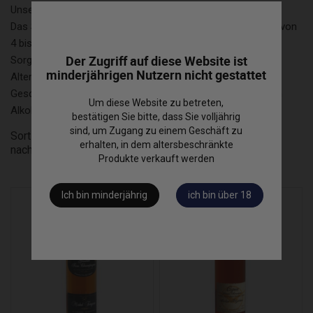
Unser emblematisches Angebot seit mehr als 50 Jahren...
Das Spiegelbild der gesamten Palette der Cognac-Aromen von
4 bis über 50 Jahren...
Der Zugriff auf diese Website ist
Sorgfältig durchdachte Mischungen, die eine natürliche
minderjährigen Nutzern nicht gestattet
Alterung begünstigen und einen intensiven Reichtum an
Geschmack und Aroma in jedem Alter und unabhängig vom
Um diese Website zu betreten,
Alkoholgehalt bieten... (40% bis 50% alk. je nach Alter)
bestätigen Sie bitte, dass Sie volljährig
sind, um Zugang zu einem Geschäft zu
Sortierung
Relevanz
erhalten, in dem altersbeschränkte
nach
Produkte verkauft werden
Ich bin minderjährig
ich bin über 18