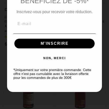
BÉNÉFICIEZ DE -5%
*
COGNAC NAPOLÉON
COGNAC XO
Inscrivez-vous pour recevoir votre réduction.
Ein Napoleon Cognac von großer
Die Eleganz dieses XO Cognacs
Eleganz, der mit einer
passt genau mit einer Zigarre Petit
Aprikosentorte serviert wird, um
Corona de Quintero. Dank...
an die...
73,00 €
61,00 €
M’INSCRIRE
NON, MERCI
*Uniquement sur votre première commande. Cette
offre n'est pas cumulable avec la livraison offerte
pour les commandes de plus de 300€
(7 noten)