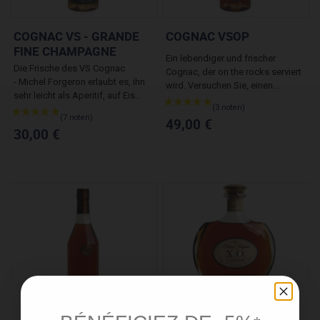
COGNAC VS - GRANDE
COGNAC VSOP
FINE CHAMPAGNE
Ein lebendiger und frischer
Die Frische des VS Cognac
Cognac, der on the rocks serviert
- Michel Forgeron erlaubt es, ihn
wird. Versuchen Sie, einen...
sehr leicht als Aperitif, auf Eis...
49,00 €
30,00 €