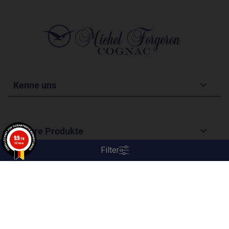
Kenne uns

Unsere Produkte

9.9
/10
98 Noten
Filter
Folgen Sie uns in den Netzwerken
COGNAC M. FORGERON
Händler zugelassen von Gesellschaft für Garantierte
Michel Forgeron Classic
Bewertungen,
Klicken Sie hier
.