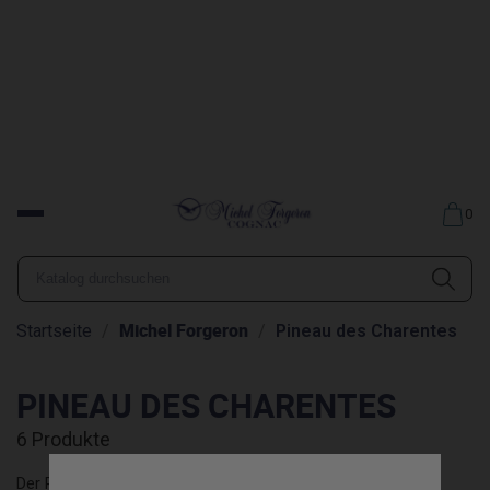
0
Michel Forgeron
Startseite
Pineau des Charentes
PINEAU DES CHARENTES
6 Produkte
Der Pineau des Charentes, eine Mischung aus frischem