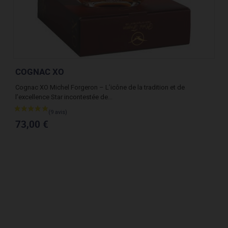
COGNAC XO
PI
ec
Cognac XO Michel Forgeron – L’icône de la tradition et de
Lége
l’excellence Star incontestée de...
14
73,00 €