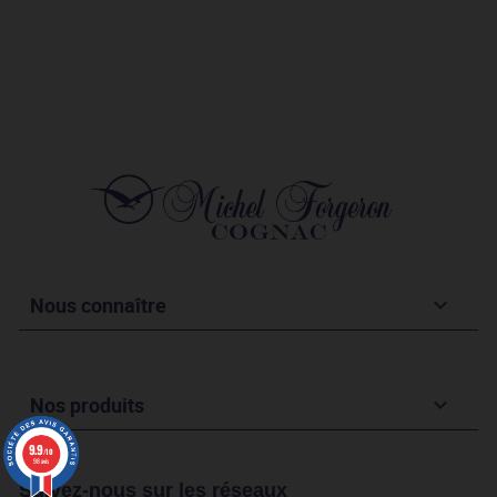
Nous connaître

Nos produits

9.9
/10
98 avis
Suivez-nous sur les réseaux