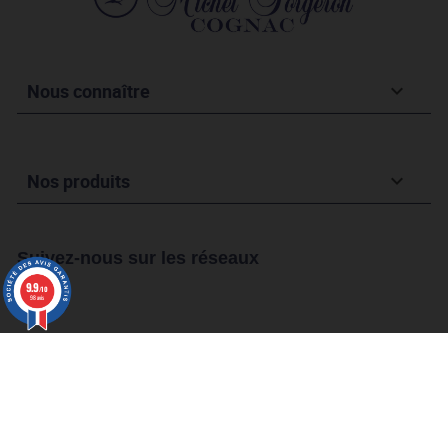
Nous connaître

Nos produits

Suivez-nous sur les réseaux
9.9
/10
98 avis
Marchand approuvé par la Société des Avis Garantis,
cliquez ici
pour vérifier
.
© 2026 Tous droits réservés - SARL FORGERON