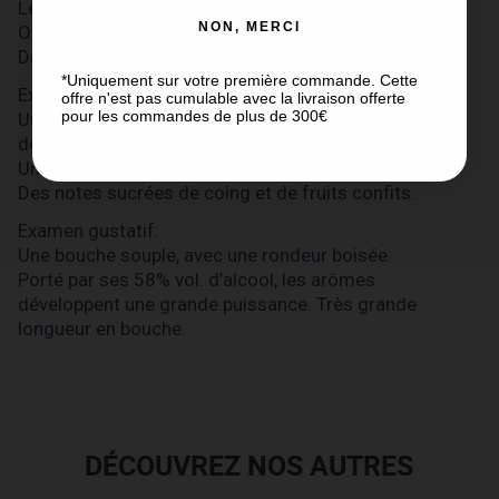
Le Cognac "Barrique 89" présente une robe Rousse
NON, MERCI
Orangée.
Des reflets d’Or et une grande brillance.
*Uniquement sur votre première commande. Cette
Examen olfactif:
offre n'est pas cumulable avec la livraison offerte
pour les commandes de plus de 300€
Un Cognac aux arômes boisés avec un dominante
de Cèdre.
Un bouquet d’épices: cannelle et poivre noir.
Des notes sucrées de coing et de fruits confits.
Examen gustatif:
Une bouche souple, avec une rondeur boisée.
Porté par ses 58% vol. d’alcool, les arômes
développent une grande puissance. Très grande
longueur en bouche.
DÉCOUVREZ NOS AUTRES