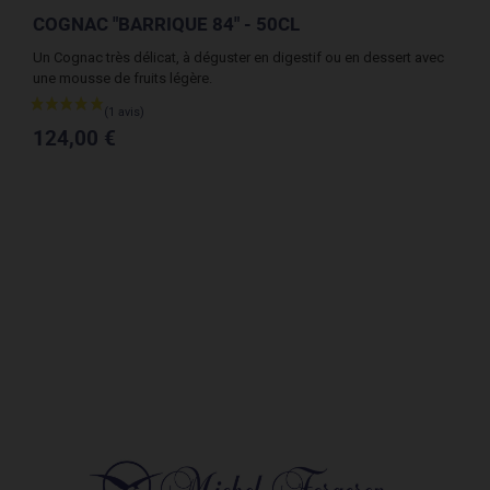
COGNAC "BARRIQUE 84" - 50CL
CO
ix
Un Cognac très délicat, à déguster en digestif ou en dessert avec
La 
une mousse de fruits légère.
11
124,00 €