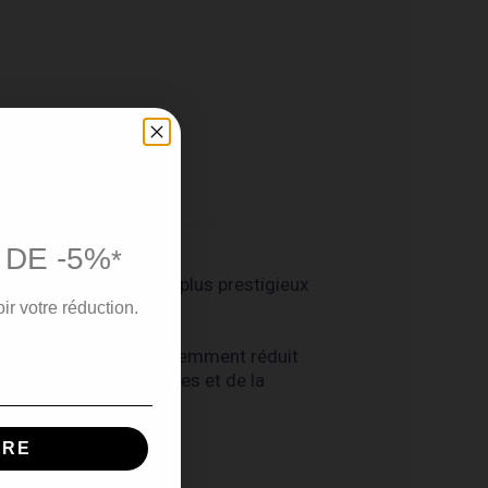
 DE -5%
*
Grande Champagne, le plus prestigieux
ir votre réduction.
 Forgeron. Il a été patiemment réduit
on du goût et des arômes et de la
IRE