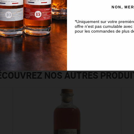
robe ambrée foncée.
NON, MER
pâtissière pour le dernier né de la gamme "Barriques".
*Uniquement sur votre premiè
offre n'est pas cumulable avec l
r le plus grand plaisir des papilles !
pour les commandes de plus d
ÉCOUVREZ NOS AUTRES PRODUI