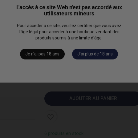
"Barriques".
L'accès à ce site Web n'est pas accordé aux
utilisateurs mineurs
Lire la description complète
68,00 €
Pour accéder à ce site, veuillez certifier que vous avez
l'âge légal pour accéder à une boutique vendant des
produits soumis à une limite d'âge.
Je n'ai pas 18 ans
J'ai plus de 18 ans
AJOUTER AU PANIER
favorite_border
6 produits en stock