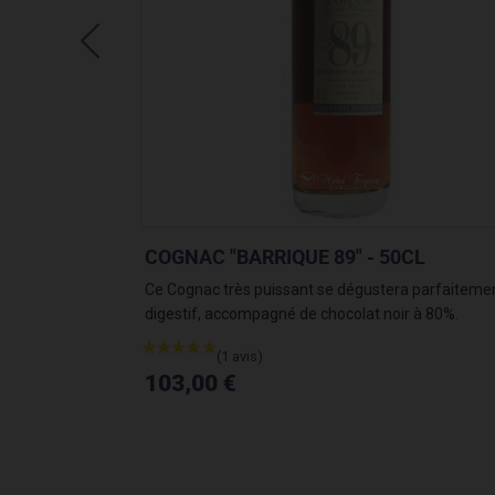
0CL
COGNAC "BARRIQUE 88" - 50CL
Pour les amateurs pâte de fruit ...
106,00 €