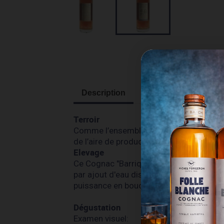
Description
Terroir
Comme l’ensemble des cognacs Michel Fo
de l’aire de production du Cognac.
Elevage
Ce Cognac "Barrique 2.0" a vieilli 20 an
par ajout d'eau distillée pour être prop
puissance en bouche.
Dégustation
Examen visuel: