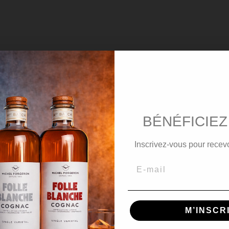
Détails du produit
BÉNÉFICIEZ
rgeron ce Cognac "Barrique 2.0" est issu du terroir de la 
Inscrivez-vous pour recevo
s en fûts de chêne français dans les chais du Domaine Michel
osé à 47 degrés d’alcool, un bon compromis entre préservati
M’INSCR