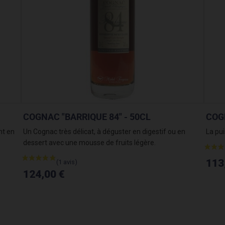
COGNAC "BARRIQUE 90" - 50CL
COGN
Des arômes de confiture d'abricot, d'orange confite et
Des p
de panettone....
curry.
97,00 €
94,