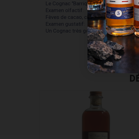
Le Cognac "Barrique 2.0" présente une 
Examen olfactif:
Fèves de cacao, cire d'abeille et crème 
Examen gustatif:
Un Cognac très gourmand et pâtissier pou
D