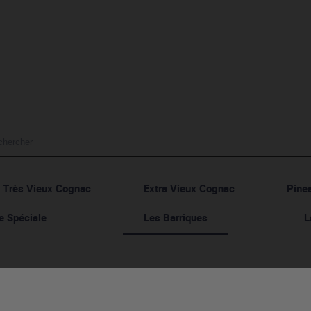
Très Vieux Cognac
Extra Vieux Cognac
Pine
e Spéciale
Les Barriques
L
Cognac "Barrique 2.0" - 50cl
Fèves de cacao, cire d'abeille et crème 