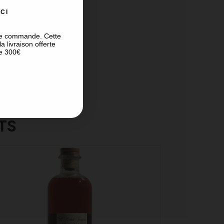
CI
re commande. Cette
a livraison offerte
e 300€
TS