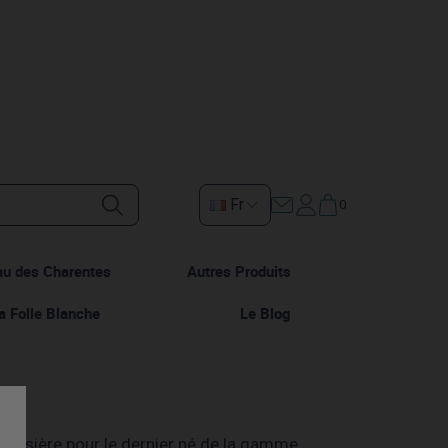
Fr
0
au des Charentes
Autres Produits
a Folle Blanche
Le Blog
pâtissière pour le dernier né de la gamme